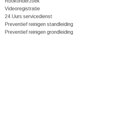
Rookonderzoek
Videoregistratie
24 Uurs servicedienst
Preventief reinigen standleiding
Preventief reinigen grondleiding
Ontstoppingsdienst Vilvoorde – Ontstoppingsdienst
Vlaams-Brabant – Riool camera inspectie prijs – camera
inspectie riolering oost-vlaanderen