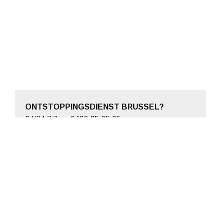
ONTSTOPPINGSDIENST BRUSSEL?
24/24 7/7 op 0499 05 05 05 en
info@ontstoppingen-albert.be
￼