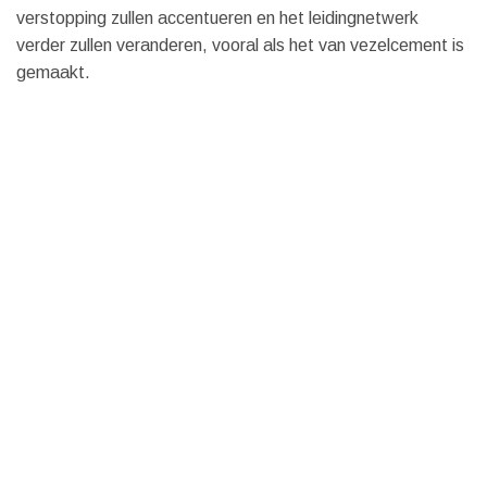
verstopping zullen accentueren en het leidingnetwerk
verder zullen veranderen, vooral als het van vezelcement is
gemaakt.
Ontstoppingen Albert Overijse propose un
service de débouchage d’évier
De gootsteen is een onderdeel van de keuken en heeft tot
taak de afvoer van gebruikt afwaswater mogelijk te maken.
Om de constructie te laten functioneren, is deze via een
betrouwbaar leidingsysteem rechtstreeks op de riolering
aangesloten. Tijdens het gebruik is het echter mogelijk dat
bepaalde elementen de leiding belemmeren die
verantwoordelijk is voor de afvoer van het water van de
vaat naar het riool. Wanneer dit gebeurt, wordt het
weggespoelde afvalwater in de gootsteen gepompt en kan
het zelfs overstromen en in de keuken terechtkomen.